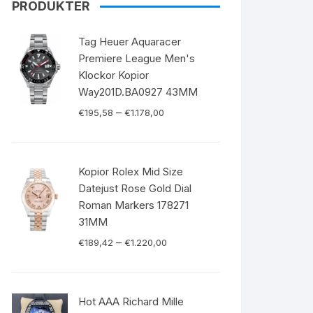
PRODUKTER
Tag Heuer Aquaracer
Premiere League Men's
Klockor Kopior
Way201D.BA0927 43MM
–
€
195,58
€
1.178,00
Kopior Rolex Mid Size
Datejust Rose Gold Dial
Roman Markers 178271
31MM
–
€
189,42
€
1.220,00
Hot AAA Richard Mille