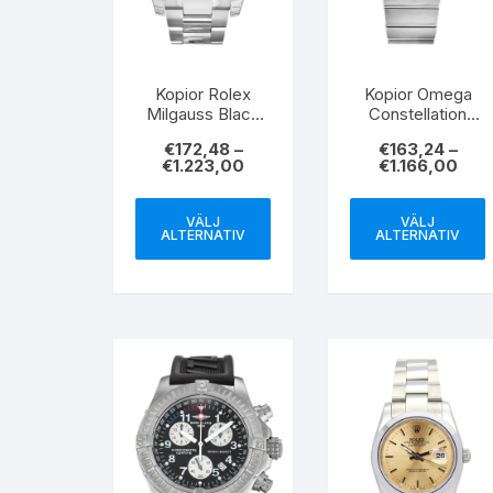
Kopior Rolex
Kopior Omega
Milgauss Black
Constellation
Dial Stick
Ladies Blue Dial
€
172,48
–
€
163,24
–
Markers 116400
White Case
€
1.223,00
€
1.166,00
GV 40MM
123.15.24.60.03.0
01 24MM
VÄLJ
VÄLJ
ALTERNATIV
ALTERNATIV