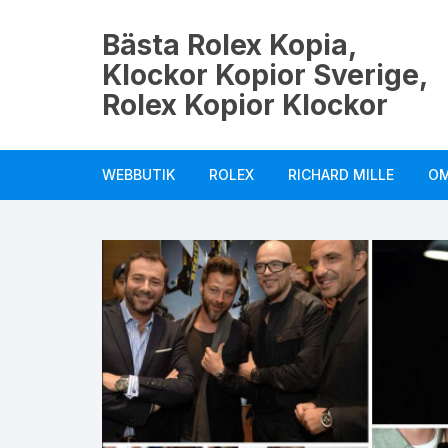
Hoppa
till
Bästa Rolex Kopia,
innehåll
Klockor Kopior Sverige,
Rolex Kopior Klockor
WEBBUTIK
ROLEX
RICHARD MILLE
O