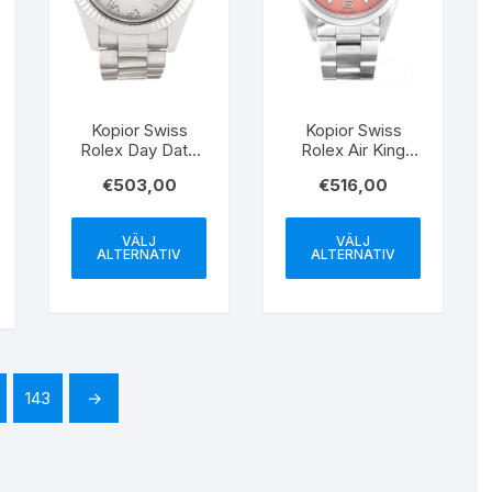
Kopior Swiss
Kopior Swiss
Rolex Day Date
Rolex Air King
218239 41MM
14000 36MM
€
503,00
€
516,00
VÄLJ
VÄLJ
ALTERNATIV
ALTERNATIV
143
→