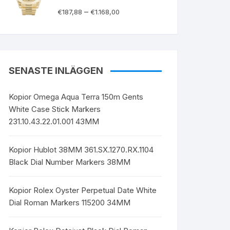
–
€
187,88
€
1.168,00
SENASTE INLÄGGEN
Kopior Omega Aqua Terra 150m Gents
White Case Stick Markers
231.10.43.22.01.001 43MM
Kopior Hublot 38MM 361.SX.1270.RX.1104
Black Dial Number Markers 38MM
Kopior Rolex Oyster Perpetual Date White
Dial Roman Markers 115200 34MM