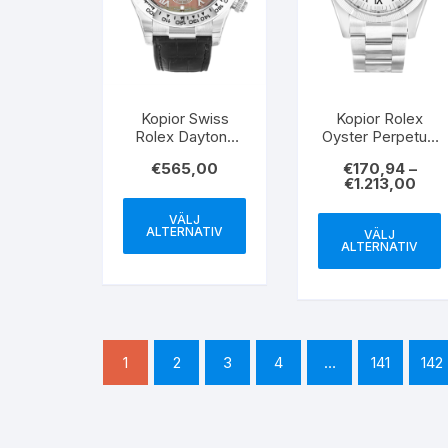
Kopior Swiss
Kopior Rolex
Rolex Daytona
Oyster Perpetual
116519 40MM
Date White Dial
€
565,00
€
170,94
–
Roman Markers
€
1.213,00
115210 34MM
VÄLJ
ALTERNATIV
VÄLJ
ALTERNATIV
1
2
3
4
…
141
142