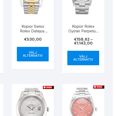
Kopior Swiss
Kopior Rolex
Rolex Datejust
Oyster Perpetual
116233 36MM
Date Rose Gold
€
530,00
€
158,62
–
Dial White Case
€
1.143,00
15200 34MM
VÄLJ
ALTERNATIV
VÄLJ
ALTERNATIV