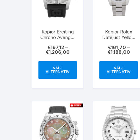
Kopior Breitling
Kopior Rolex
Chrono Avenger
Datejust Yellow
M1 Black Dial
Gold Dial Stick
€
197,12
–
€
161,70
–
Number Markers
Markers 16013
€
1.206,00
€
1.188,00
E73360 46MM
36MM
VÄLJ
VÄLJ
ALTERNATIV
ALTERNATIV