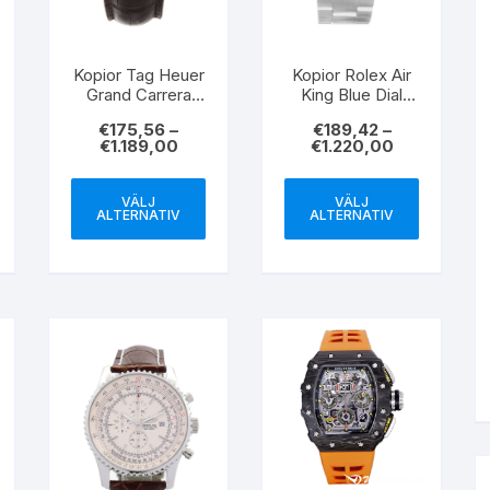
Kopior Tag Heuer
Kopior Rolex Air
Grand Carrera
King Blue Dial
WAV511C.FC6230
Stick Markers
€
175,56
–
€
189,42
–
Black Dial Stick
14010m 36MM
€
1.189,00
€
1.220,00
Markers 40.2MM
VÄLJ
VÄLJ
ALTERNATIV
ALTERNATIV