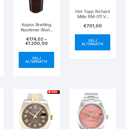
Hot Topp Richard
Mille RM-011 V2
Uppgraderad
Kopior Breitling
€
701,00
version av Forged
Navitimer World
Carbon Fiber
Leather Strap
Series [Original
€
174,02
–
Stick Markers
VÄLJ
Carbon Fiber
€
1.200,00
ALTERNATIV
A24322 46MM
Texture] Klockor
Kopior
VÄLJ
ALTERNATIV