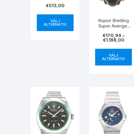
RM011 Men’s
€
513,00
Klockor Kopior
Kopior Breitling
VÄLJ
ALTERNATIV
Super Avenger
White Dial
€
170,94
–
Läderrem A13370
€
1.188,00
48,4MM
VÄLJ
ALTERNATIV